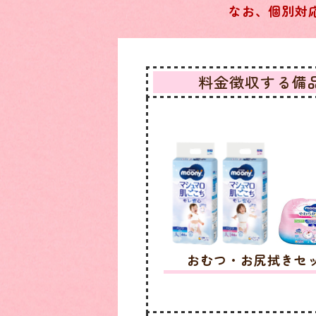
なお、個別対
料金徴収する備
おむつ・お尻拭きセ