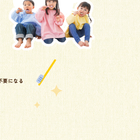
う
不要になる
。