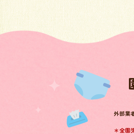
外部業
＊全園