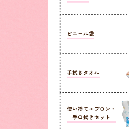
ビニール袋
手拭きタオル
使い捨てエプロン・
手口拭きセット