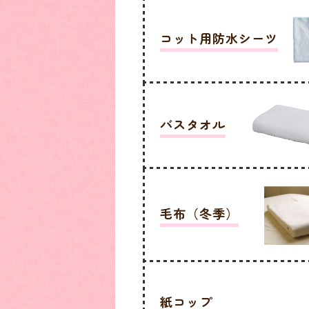
コット用防水シーツ
バスタオル
毛布（冬季）
紙コップ